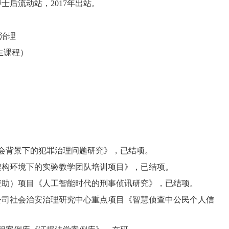
士后流动站，2017年出站。
治理
生课程
）
《智慧社会背景下的犯罪治理问题研究》，已结项。
于云架构环境下的实验教学团队培训项目》，已结项。
后期资助）项目《人工智能时代的刑事侦讯研究》，已结项。
警官公司社会治安治理研究中心重点项目《智慧侦查中公民个人信