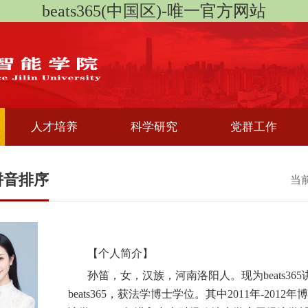
beats365(中国区)-唯一官方网站
人才培养
科学研究
党群工作
拼音排序
当
【个人简介】
孙笛，女，汉族，河南洛阳人。现为beats36
beats365，获法学博士学位。其中2011年-20